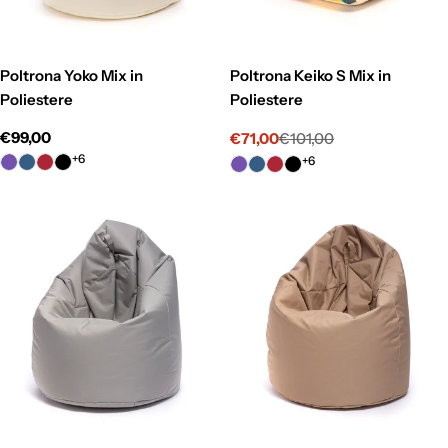
Poltrona Yoko Mix in
Poltrona Keiko S Mix in
Poliestere
Poliestere
Prezzo
€99,00
€71,00
€101,00
Prezzo
Prezzo
normale
+6
+6
di
normale
vendita