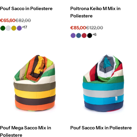
Pouf Sacco in Poliestere
Poltrona Keiko M Mix in
Poliestere
€65,60
€82,00
Prezzo
Prezzo
+17
€85,00
€122,00
di
normale
Prezzo
Prezzo
vendita
+6
di
normale
vendita
Pouf Mega Sacco Mix in
Pouf Sacco Mix in Poliestere
Poliestere