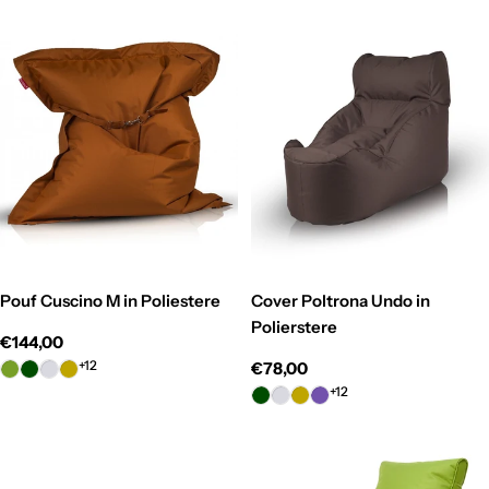
Pouf Cuscino M in Poliestere
Cover Poltrona Undo in
Polierstere
Prezzo
€144,00
normale
+12
Prezzo
€78,00
normale
+12