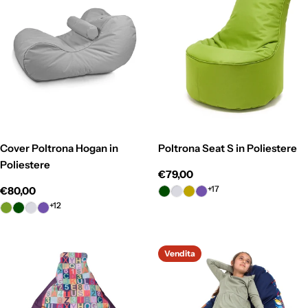
Cover Poltrona Hogan in
Poltrona Seat S in Poliestere
Poliestere
Prezzo
€79,00
normale
+17
Prezzo
€80,00
normale
+12
Vendita