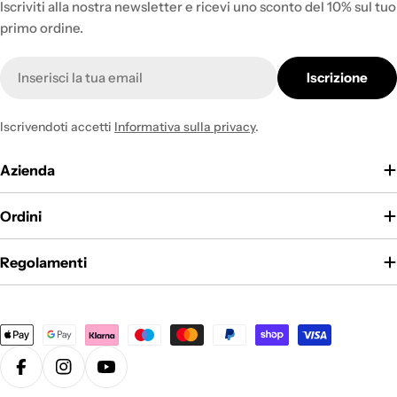
perfetto pouf poliestere
Iscriviti alla nostra newsletter e ricevi uno sconto del 10% sul tuo
Ecopuf
primo ordine.
E-
Cerchi un mobile che resista ad anni di uso intensivo senza
Iscrizione
mail
perdere il suo bell'aspetto? Il nostro resistente pouf
poliestere è l'investimento perfetto per il tuo soggiorno o
Iscrivendoti accetti
Informativa sulla privacy
.
per la camera dei bambini.
Azienda
Ordini
Regolamenti
Metodi
di
pagamento
Facebook
Instagram
YouTube