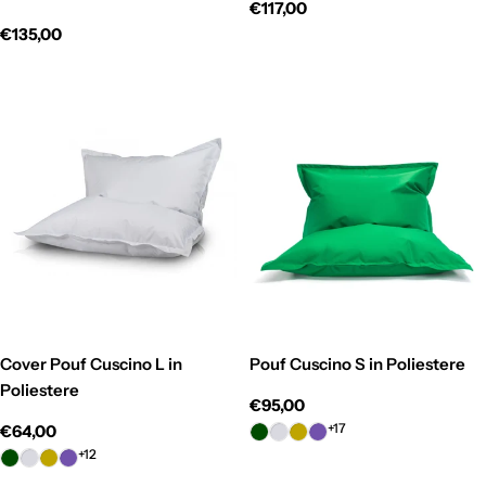
Prezzo
€117,00
normale
Prezzo
€135,00
normale
Cover Pouf Cuscino L in
Pouf Cuscino S in Poliestere
Poliestere
Prezzo
€95,00
normale
+17
Prezzo
€64,00
normale
+12