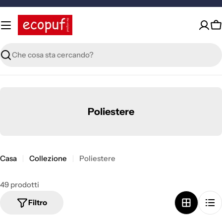
Vai
al
contenuto
C
Ricerca
C
Poliestere
o
l
l
Casa
Collezione
Poliestere
e
z
49 prodotti
i
o
Filtro
n