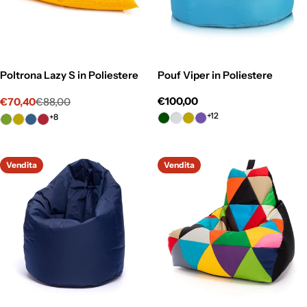
Poltrona Lazy S in Poliestere
Pouf Viper in Poliestere
Prezzo
€100,00
€70,40
€88,00
Prezzo
Prezzo
normale
+12
+8
di
normale
vendita
Vendita
Vendita