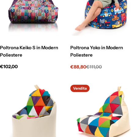
Poltrona Keiko S in Modern
Poltrona Yoko in Modern
Poliestere
Poliestere
Prezzo
€102,00
€88,80
€111,00
Prezzo
Prezzo
normale
di
normale
vendita
Vendita