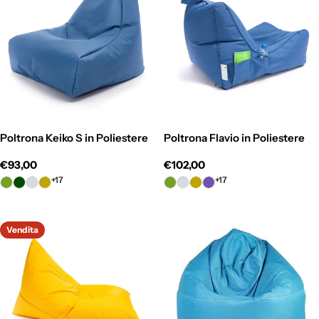
Poltrona Keiko S in Poliestere
Poltrona Flavio in Poliestere
Prezzo
€93,00
Prezzo
€102,00
normale
normale
+17
+17
Vendita