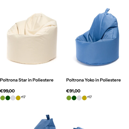
e
:
Poltrona Star in Poliestere
Poltrona Yoko in Poliestere
Prezzo
€99,00
Prezzo
€91,00
normale
normale
+17
+17