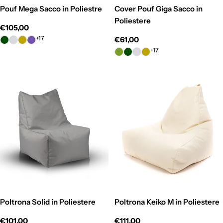
Pouf Mega Sacco in Poliestre
Cover Pouf Giga Sacco in
Poliestere
Prezzo
€105,00
normale
+17
Prezzo
€61,00
normale
+17
Poltrona Solid in Poliestere
Poltrona Keiko M in Poliestere
Prezzo
€101,00
Prezzo
€111,00